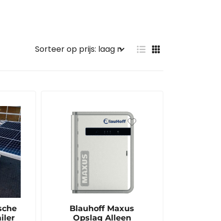
sche
Blauhoff Maxus
iler
Opslag Alleen