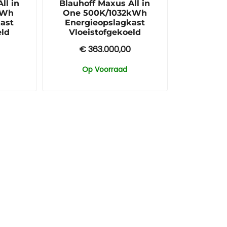
ll in
Blauhoff Maxus All in
kWh
One 500K/1032kWh
ast
Energieopslagkast
eld
Vloeistofgekoeld
€
363.000,00
Op Voorraad