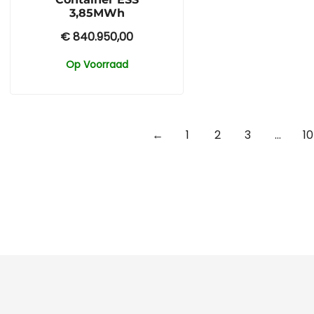
3,85MWh
€
840.950,00
Op Voorraad
←
1
2
3
…
10