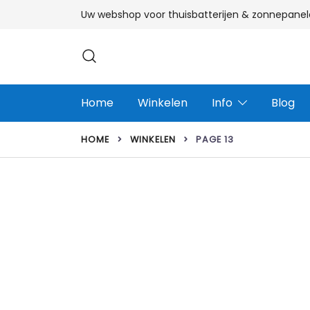
Ga
Uw webshop voor thuisbatterijen & zonnepanel
naar
de
inhoud
Home
Winkelen
Info
Blog
HOME
WINKELEN
PAGE 13