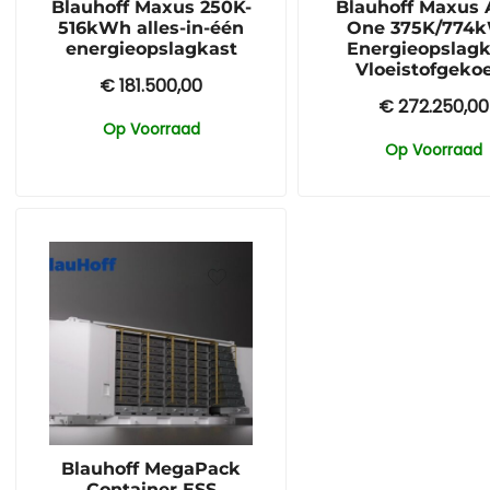
Blauhoff Maxus 250K-
Blauhoff Maxus A
516kWh alles-in-één
One 375K/774
energieopslagkast
Energieopslagk
Vloeistofgeko
€
181.500,00
€
272.250,00
Op Voorraad
Op Voorraad
Blauhoff MegaPack
Container ESS