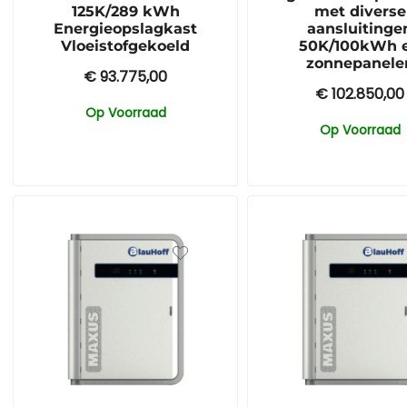
125K/289 kWh
met diverse
Energieopslagkast
aansluitinge
Vloeistofgekoeld
50K/100kWh 
zonnepanele
€
93.775,00
€
102.850,00
Op Voorraad
Op Voorraad