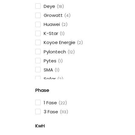
Deye
18
Growatt
4
Huawei
2
K-Star
1
Koyoe Energie
2
Pylontech
12
Pytes
1
SMA
1
Sofar
2
Solax
3
Phase
Sungrow
3
1 Fase
22
Varta
2
3 Fase
113
Voor
1
KwH