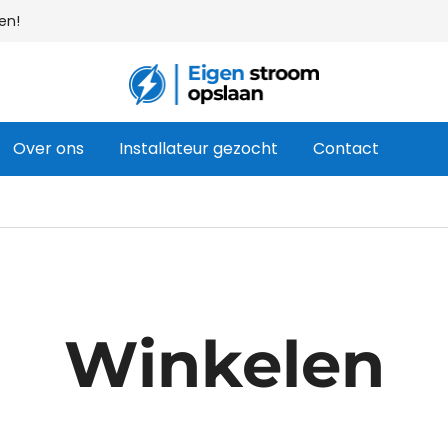
en!
Uw webshop voor thuisbatterijen & zon
Eigen stroom opslaan
Over ons
Installateur gezocht
Contact
Winkelen