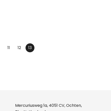
11
12
13
Mercuriusweg 1a, 4051 CV, Ochten,