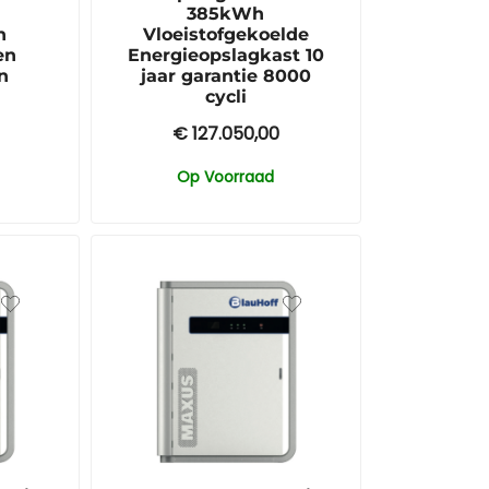
385kWh
n
Vloeistofgekoelde
en
Energieopslagkast 10
n
jaar garantie 8000
cycli
€
127.050,00
Op Voorraad