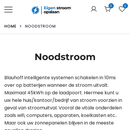
Ga
0
0
naar
de
Uw webshop voor thuisbatterijen &
Eigen stroom opslaan
inhoud
zonnepanelen!
HOME
NOODSTROOM
Noodstroom
Blauhoff intelligente systemen schakelen in 10ms
over op batterijen wanneer de stroom uitvalt.
Maximaal 45kWh op de laadpoort. Hiermee kunt u
uw hele huis/kantoor/bedrijf van stroom voorzien in
geval van stroomuitval. Vooral de vitale onderdelen
zoals wifi, computers, apparaten, koelkasten etc..
Maar ook uw zonnepanelen blijven in de meeste