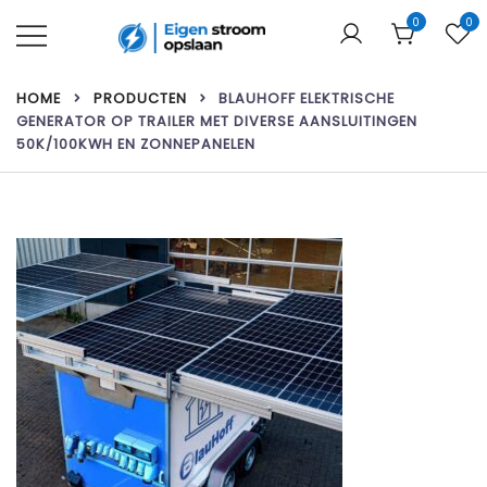
Ga
0
0
naar
de
Uw webshop voor thuisbatterijen &
Eigen stroom opslaan
inhoud
zonnepanelen!
HOME
PRODUCTEN
BLAUHOFF ELEKTRISCHE
GENERATOR OP TRAILER MET DIVERSE AANSLUITINGEN
50K/100KWH EN ZONNEPANELEN