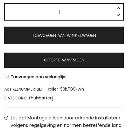
Blauhoff
Elektrische
generator
op
TOEVOEGEN AAN WINKELWAGEN
trailer
met
diverse
aansluitingen
OFFERTE AANVRAGEN
50K/100kWh
en
Toevoegen aan verlanglijst
zonnepanelen
aantal
ARTIKELNUMMER:
BLH-Trailer-50k/100kWh
CATEGORIE:
Thuisbatterij
Let op! Montage alleen door erkende installateur
volgens regelgeving en normen betreffende land