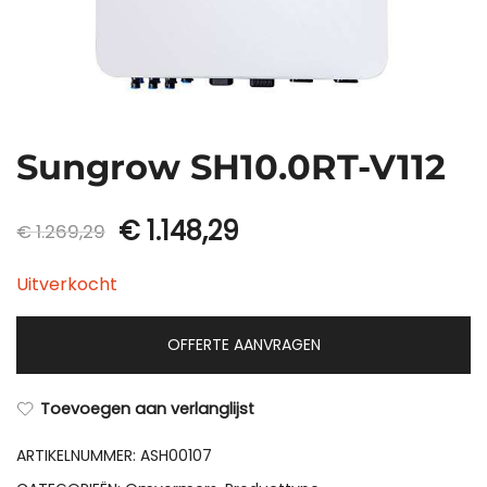
Sungrow SH10.0RT-V112
Oorspronkelijke
Huidige
€
1.148,29
€
1.269,29
prijs
prijs
Uitverkocht
was:
is:
OFFERTE AANVRAGEN
€ 1.269,29.
€ 1.148,29.
Toevoegen aan verlanglijst
ARTIKELNUMMER:
ASH00107