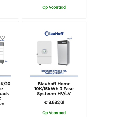
Op Voorraad
2K/20
Blauhoff Home
se
10K/15kWh 3 Fase
pack
Systeem HV/LV
C
€
8.882,61
en
Op Voorraad