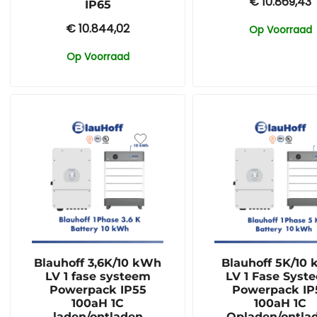
€
10.869,43
IP65
€
10.844,02
Op Voorraad
Op Voorraad
Blauhoff 3,6K/10 kWh
Blauhoff 5K/10
LV 1 fase systeem
LV 1 Fase Syst
Powerpack IP55
Powerpack IP
100aH 1C
100aH 1C
laden/ontladen
Opladen/ontla