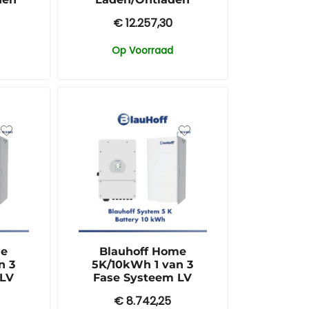
€
12.257,30
Op Voorraad
me
Blauhoff Home
n 3
5K/10kWh 1 van 3
 LV
Fase Systeem LV
€
8.742,25