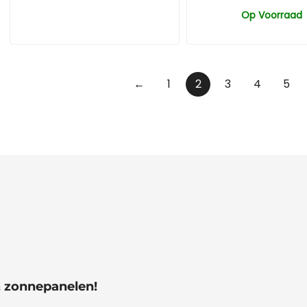
Op Voorraad
←
1
2
3
4
5
& zonnepanelen!