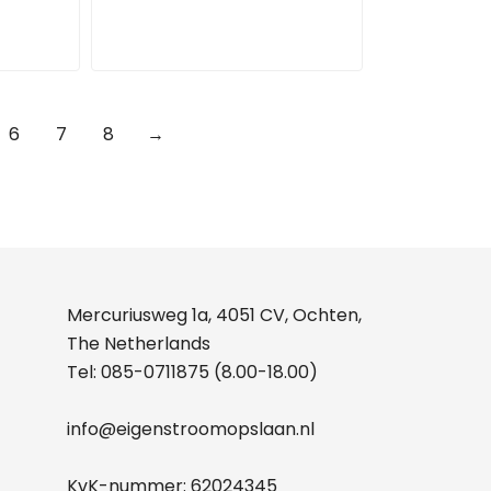
6
7
8
→
Mercuriusweg 1a, 4051 CV, Ochten,
The Netherlands
Tel:
085-0711875
(8.00-18.00)
info@eigenstroomopslaan.nl
KvK-nummer: 62024345