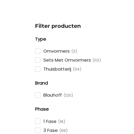
Filter producten
Type
Omvormers
3
Sets Met Omvormers
113
Thuisbatterij
114
Brand
Blauhoff
120
Phase
1 Fase
18
3 Fase
99