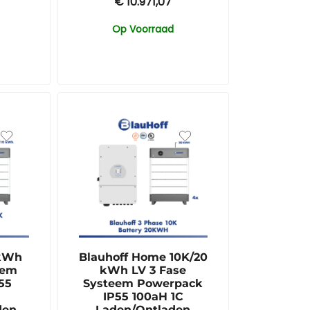
€
10.971,07
Op Voorraad
 kWh
Blauhoff Home 10K/20
eem
kWh LV 3 Fase
55
Systeem Powerpack
IP55 100aH 1C
den
Laden/Ontladen