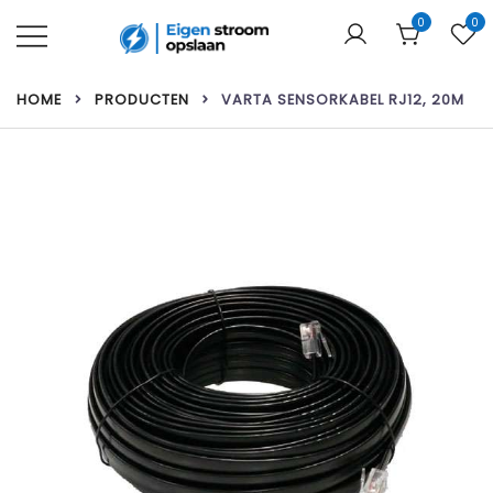
Ga
0
0
naar
de
Uw webshop voor thuisbatterijen &
Eigen stroom opslaan
inhoud
zonnepanelen!
HOME
PRODUCTEN
VARTA SENSORKABEL RJ12, 20M