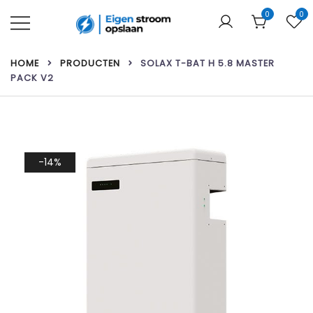
Ga
0
0
naar
de
Uw webshop voor thuisbatterijen &
Eigen stroom opslaan
inhoud
zonnepanelen!
HOME
PRODUCTEN
SOLAX T-BAT H 5.8 MASTER
PACK V2
-14%