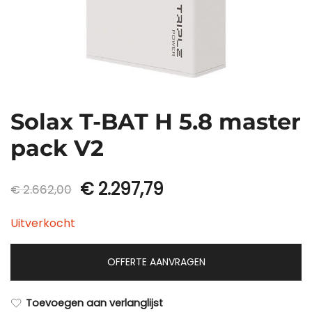
Solax T-BAT H 5.8 master
pack V2
Oorspronkelijke
Huidige
€
2.297,79
€
2.662,00
prijs
prijs
Uitverkocht
was:
is:
OFFERTE AANVRAGEN
€ 2.662,00.
€ 2.297,79.
Toevoegen aan verlanglijst