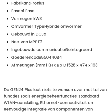
FabrikantFronius
Fasen1 Fase
Vermogen kW3
Omvormer TypeHybride omvormer
Gebouwd in DCJa
Nee. van MPPT2
Ingebouwde communicatieGeïntegreerd
Goederencode85044084
Afmetingen (mm) (H x B x D)528 x 474 x 163
De GEN24 Plus laat niets te wensen over met tal van
functies zoals energiebeheerfuncties, standaard
WLAN-aansluiting, Ethernet-connectiviteit en
eenvoudige integratie van componenten van