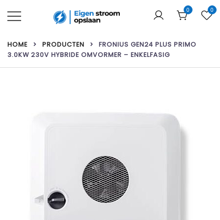
Ga
0
0
naar
de
Uw webshop voor thuisbatterijen &
Eigen stroom opslaan
inhoud
zonnepanelen!
HOME
PRODUCTEN
FRONIUS GEN24 PLUS PRIMO
3.0KW 230V HYBRIDE OMVORMER – ENKELFASIG