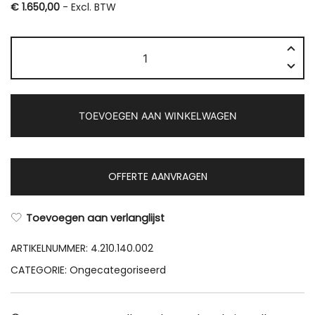
€
1.650,00
- Excl. BTW
Fronius
GEN24
PLUS
Primo
TOEVOEGEN AAN WINKELWAGEN
3.0kW
230V
hybride
omvormer
OFFERTE AANVRAGEN
-
enkelfasig
Toevoegen aan verlanglijst
aantal
ARTIKELNUMMER:
4.210.140.002
CATEGORIE:
Ongecategoriseerd