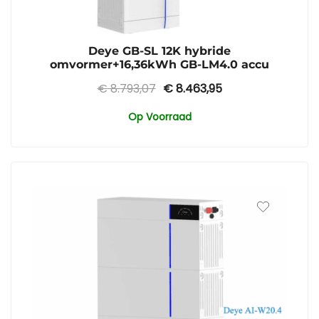
Deye GB-SL 12K hybride
omvormer+16,36kWh GB-LM4.0 accu
Oorspronkelijke
Huidige
€
8.793,07
€
8.463,95
prijs
prijs
Op Voorraad
was:
is:
€ 8.793,07.
€ 8.463,95.