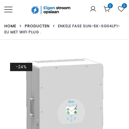
Ga
0
0
naar
de
Uw webshop voor thuisbatterijen &
Eigen stroom opslaan
inhoud
zonnepanelen!
HOME
PRODUCTEN
ENKELE FASE SUN-5K-SG04LP1-
EU MET WIFI PLUG .
-24%